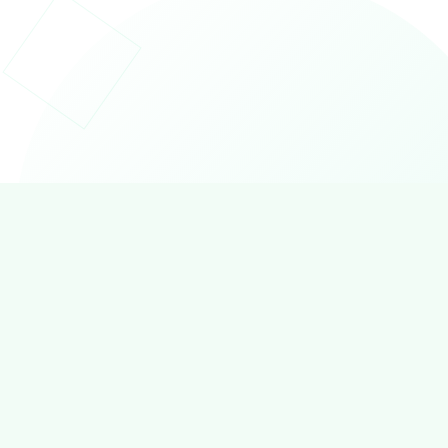
Al meer dan vijf jaar ontzorgt Intersolution
ondernemers op het gebied van websites, e-mail,
domeinen en adviseren we over cybersecurity.
"De partner in IT voor startups en MKB."
NAVIGATIE